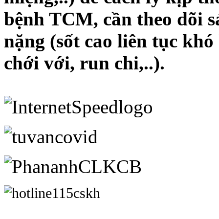
bệnh TCM, cần theo dõi sá
nặng (sốt cao liên tục khó
chới với, run chi,..).