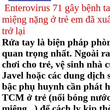
Enterovirus 71 gây bệnh t
miệng nặng ở trẻ em đã xuấ
trở lại
Rửa tay là biện pháp phò
quan trọng nhất. Ngoài ra
chơi cho trẻ, vệ sinh nhà
Javel hoặc các dung dịch
bậc phụ huynh cần phát h
TCM ở trẻ (nổi bóng nước 
miệng,..) để cách ly kịp th