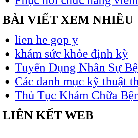
BÀI VIẾT XEM NHIỀU
lien he gop y
khám sức khỏe định kỳ
Tuyển Dụng Nhân Sự Bệ
Các danh mục kỹ thuật t
Thủ Tục Khám Chữa Bện
LIÊN KẾT WEB